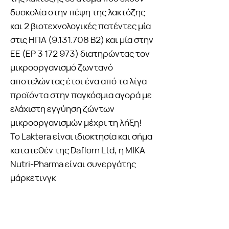
δυσκολία στην πέψη της λακτόζης
και 2 βιοτεχνολογικές πατέντες μία
στις ΗΠΑ
(9.131.708
B2) και μία στην
ΕΕ (EP
3 172 973)
διατηρώντας τον
μικροοργανισμό ζωντανό
αποτελώντας έτσι ένα από τα λίγα
προϊόντα στην παγκόσμια αγορά με
ελάχιστη εγγύηση ζώντων
μικροοργανισμών μέχρι τη λήξη!
Το Laktera είναι ιδιοκτησία και σήμα
κατατεθέν της Daflorn Ltd, η MIKA
Nutri-Pharma είναι συνεργάτης
μάρκετινγκ
Η Εταιρεία