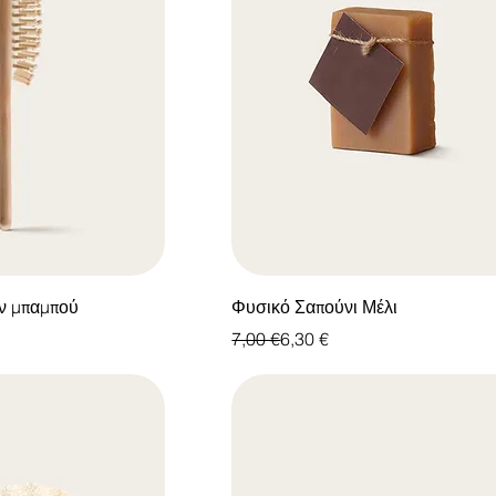
ν μπαμπού
Φυσικό Σαπούνι Μέλι
Κανονική τιμή
Τιμή Έκπτωσης
7,00 €
6,30 €