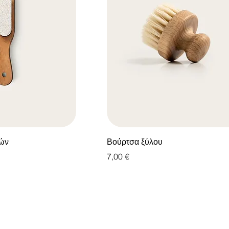
ιών
Βούρτσα ξύλου
Τιμή
7,00 €