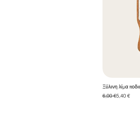
Ξύλινη λίμα ποδ
Κανονική τιμή
Τιμή Έκπτωσης
6,00 €
5,40 €