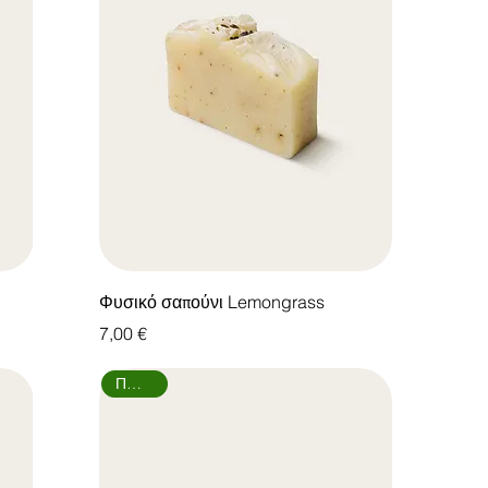
Φυσικό σαπούνι Lemongrass
Τιμή
7,00 €
Πώληση