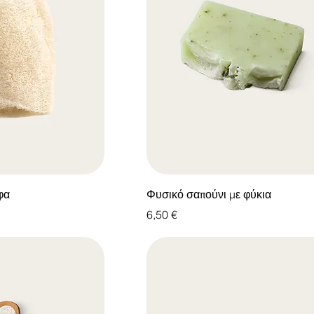
φα
Φυσικό σαπούνι με φύκια
Τιμή
6,50 €