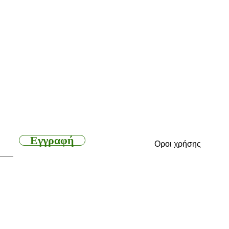
14 στη Ζυρίχη της
πειρία 50+ ετών
 των διατροφικών
Σπίτι
ίθαλψης και της
Σχετικά με εμάς
Προϊόντα
Επικοινωνήστε μαζί μ
Εγγραφή
Οροι χρήσης