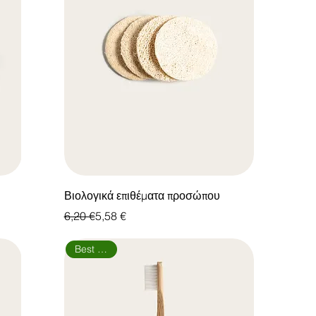
Βιολογικά επιθέματα προσώπου
Κανονική τιμή
Τιμή Έκπτωσης
6,20 €
5,58 €
Best Seller